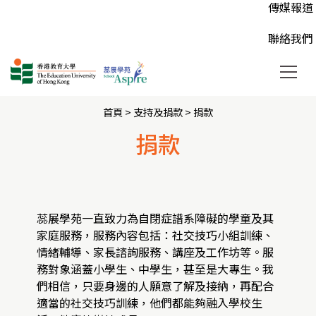
AnMe個
高中活動 
常見問題
傳媒報道
兒心得，彼此鼓勵與陪伴。
要得到各界人士的支持和捐助。
人的獨特性，培養正面的價值觀。
個別跟進
大專或以
登記「蕊
聯絡我們
首頁
> 支持及捐款 >
捐款
捐款
蕊展學苑一直致力為自閉症譜系障礙的學童及其
家庭服務，服務內容包括：社交技巧小組訓練、
情緒輔導、家長諮詢服務、講座及工作坊等。服
務對象涵蓋小學生、中學生，甚至是大專生。我
們相信，只要身邊的人願意了解及接納，再配合
適當的社交技巧訓練，他們都能夠融入學校生