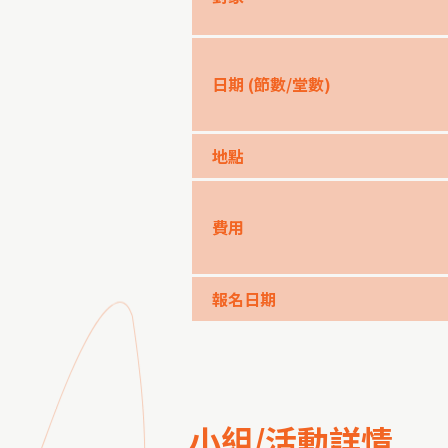
日期
(節數/堂數)
地點
費用
報名日期
小組/活動詳情