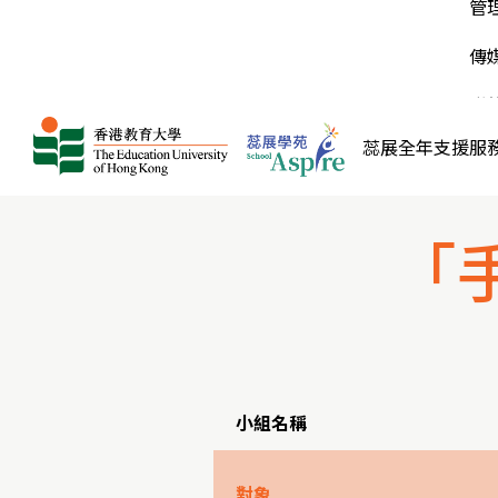
長在輕鬆氛圍中交流育兒心得，彼此鼓勵與陪
家庭得到援助，我們極需要得到各界人士的支持
初
活
管
學生學懂尊重和欣賞每一個人的獨特性，培養正
伴。
和捐助。
面的價值觀。
A
高
常
傳
個
大
登
聯
蕊展全年支援服
「
小組
名稱
對象