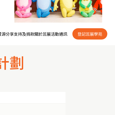
資源分享
支持及捐款
關於蕊展
活動通訊
登記蕊展學苑
計劃