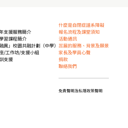
什麼是自閉症譜系障礙
年支援服務簡介
報名流程及課堂須知
學習課程簡介
活動通訊
融異」校園共融計劃（中學）
蕊展的服務、背景及願景
座/工作坊/支援小組
家長及學員心聲
訓支援
捐款
聯絡我們
免責聲明及私隱政策聲明