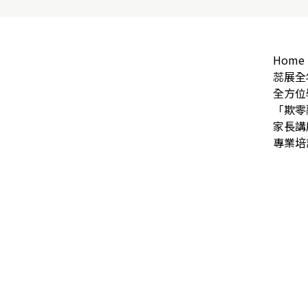
Home
蕊展全
全方位
「欺零
家長講
專業培