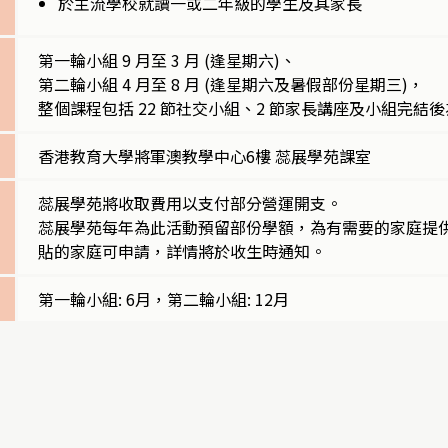
於主流學校就讀一或二年級的學生及其家長
第一輪小組 9 月至 3 月 (逢星期六)、
第二輪小組 4 月至 8 月 (逢星期六及暑假部份星期三)，
整個課程包括 22 節社交小組、2 節家長講座及小組完結
香港教育大學將軍澳教學中心6樓 蕊展學苑課室
蕊展學苑將收取費用以支付部分營運開支。
蕊展學苑每年為此活動預留部份學額，為有需要的家庭提
貼的家庭可申請，詳情將於收生時通知。
第一輪小組: 6月，第二輪小組: 12月