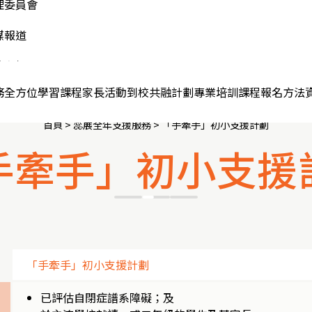
中活動 (中一至中三)
動通訊
理委員會
nMe個人成長計劃
中活動 (中四至中六)
見問題
媒報道
別跟進服務
專或以上活動
記「蕊展學苑」
絡我們
務
全方位學習課程
家長活動
到校共融計劃
專業培訓課程
報名方法
首頁
> 蕊展全年支援服務 >
「手牽手」初小支援計劃
手牽手」初小支援
「手牽手」初小支援計劃
已評估自閉症譜系障礙；及