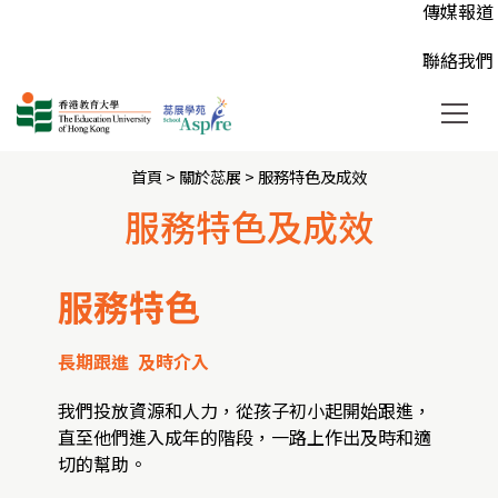
AnMe個
高中活動 
常見問題
傳媒報道
兒心得，彼此鼓勵與陪伴。
要得到各界人士的支持和捐助。
人的獨特性，培養正面的價值觀。
個別跟進
大專或以
登記「蕊
聯絡我們
首頁
> 關於蕊展 >
服務特色及成效
服務特色及成效
服務特色
長期跟進 及時介入
我們投放資源和人力，從孩子初小起開始跟進，
直至他們進入成年的階段，一路上作出及時和適
切的幫助。