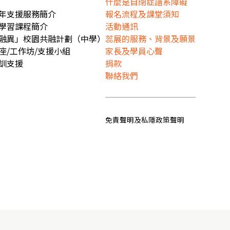
什麼是自閉症譜系障礙
年支援服務簡介
報名流程及課堂須知
學習課程簡介
活動通訊
融異」校園共融計劃（中學）
蕊展的服務、背景及願景
座/工作坊/支援小組
家長及學員心聲
訓支援
捐款
聯絡我們
免責聲明及私隱政策聲明