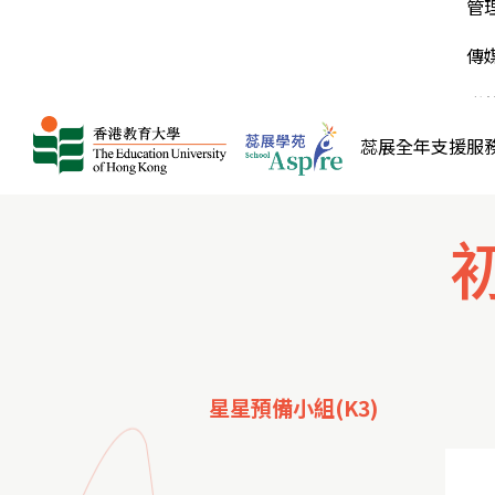
長在輕鬆氛圍中交流育兒心得，彼此鼓勵與陪
家庭得到援助，我們極需要得到各界人士的支持
初
活
管
學生學懂尊重和欣賞每一個人的獨特性，培養正
伴。
和捐助。
面的價值觀。
A
高
常
傳
個
大
登
聯
蕊展全年支援服
星星預備小組
(K3)