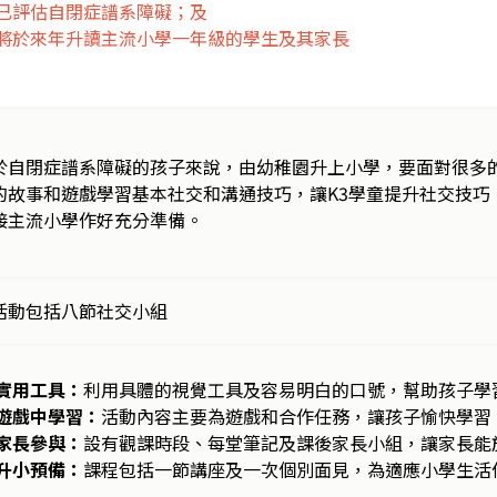
已評估自閉症譜系障礙；及
將於來年升讀主流小學一年級的學生及其家長
於自閉症譜系障礙的孩子來說，由幼稚園升上小學，要面對很多
的故事和遊戲學習基本社交和溝通技巧，讓K3學童提升社交技巧
接主流小學作好充分準備。
活動包括八節社交小組
實用工具：
利用具體的視覺工具及容易明白的口號，幫助孩子學
遊戲中學習：
活動內容主要為遊戲和合作任務，讓孩子愉快學習
家長參與：
設有觀課時段、每堂筆記及課後家長小組，讓家長能
升小預備：
課程包括一節講座及一次個別面見，為適應小學生活