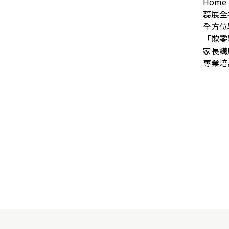
Home
蕊展全
全方位
「欺零
家長講
專業培