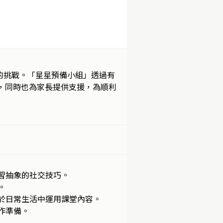
的挑戰。「星星預備小組」透過有
，同時也為家長提供支援，為順利
習抽象的社交技巧。
。
於日常生活中運用課堂內容。
作準備。