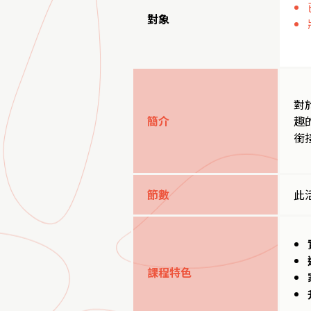
對象
對
簡介
趣
銜
節數
此
課程特色