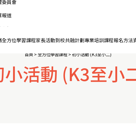
中活動 (中一至中三)
動通訊
理委員會
nMe個人成長計劃
中活動 (中四至中六)
見問題
媒報道
別跟進服務
專或以上活動
記「蕊展學苑」
絡我們
務
全方位學習課程
家長活動
到校共融計劃
專業培訓課程
報名方法
首頁
> 全方位學習課程 >
初小活動 (K3至小二)
初小活動 (K3至小二