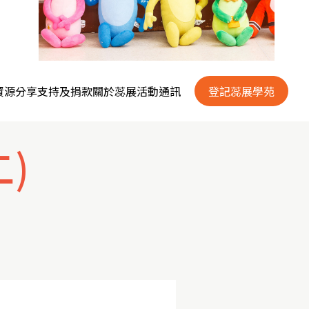
資源分享
支持及捐款
關於蕊展
活動通訊
登記蕊展學苑
)