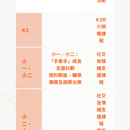
活動
K3升
小預
K3
備課
程
小一／小二：
社交
小
「手牽手」成長
和情
一、
支援計劃
緒支
小二
個別跟進 – 輔導
援課
服務及遊戲治療
程
社交
及情
緒支
小
援課
二、
程