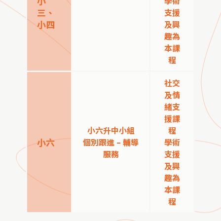
小
學術
三、
支援
小四
及興
趣為
本課
程
社交
及情
緒支
援課
小六升中小組
程
小六
個別跟進 – 輔導
學術
服務
支援
及興
趣為
本課
程