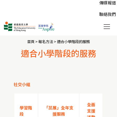
AnMe個
高中活動 
常見問題
傳媒報道
兒心得，彼此鼓勵與陪伴。
要得到各界人士的支持和捐助。
人的獨特性，培養正面的價值觀。
個別跟進
大專或以
登記「蕊
聯絡我們
首頁
> 報名方法 >
適合小學階段的服務
適合小學階段的服務
社交小組
全面
學習階
「蕊展」全年支
支援
段
援服務