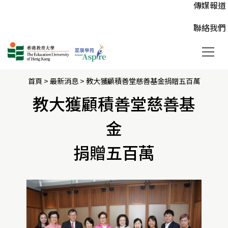
AnMe個
高中活動 
常見問題
傳媒報道
兒心得，彼此鼓勵與陪伴。
要得到各界人士的支持和捐助。
人的獨特性，培養正面的價值觀。
個別跟進
大專或以
登記「蕊
聯絡我們
首頁
>
最新消息
>
教大獲顧積善堂慈善基金捐贈五百萬
教大獲顧積善堂慈善基
金
捐贈五百萬